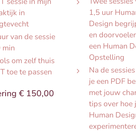
Twee sessies
T sessie in mijn
1,5 uur Huma
aktijk in
Design begri
gtevecht
en doorvoele
ur van de sessie
een Human D
 min
Opstelling
ols om zelf thuis
Na de sessies 
T toe te passen
je een PDF b
met jouw char
ering € 150,00
tips over hoe 
Human Desig
experimenter