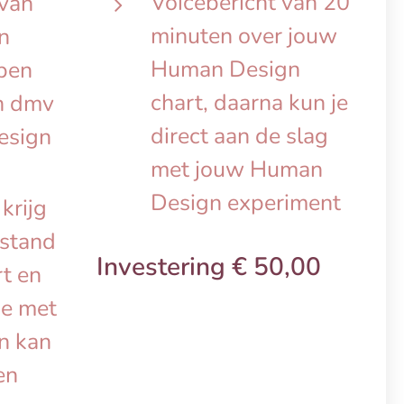
Voicebericht van 20
 van
minuten over jouw
n
Human Design
jpen
chart, daarna kun je
n dmv
direct aan de slag
esign
met jouw Human
Design experiment
krijg
estand
Investering € 50,00
t en
je met
n kan
en